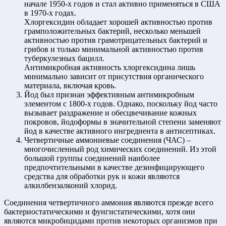
начале 1950-х годов и стал активно применяться в США
в 1970-х годах.
Хлоргексидин обладает хорошей активностью против
грамположительных бактерий, несколько меньшей
активностью против грамотрицательных бактерий и
грибов и только минимальной активностью против
туберкулезных бацилл.
Антимикробная активность хлоргексидина лишь
минимально зависит от присутствия органического
материала, включая кровь.
Йод был признан эффективным антимикробным
элементом с 1800-х годов. Однако, поскольку йод часто
вызывает раздражение и обесцвечивание кожных
покровов, йодоформы в значительной степени заменяют
йод в качестве активного ингредиента в антисептиках.
Четвертичные аммониевые соединения (ЧАС) –
многочисленный род химических соединений. Из этой
большой группы соединений наиболее
предпочтительными в качестве дезинфицирующего
средства для обработки рук и кожи являются
алкилбензалконий хлорид.
Соединения четвертичного аммония являются прежде всего
бактериостатическими и фунгистатическими, хотя они
являются микробицидами против некоторых организмов при