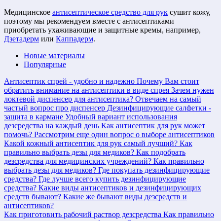
Медицинское
антисептическое средство для рук
сушит кожу,
поэтому мы рекомендуем вместе с антисептиками
приобретать ухаживающие и защитные кремы, например,
Дзетадерм
или
Каппадерм
.
Новые материалы
Популярные
Антисептик спрей - удобно и надежно
Почему Вам стоит
обратить внимание на антисептики в виде спрея
Зачем нужен
локтевой диспенсер для антисептика?
Отвечаем на самый
частый вопрос про диспенсер
Дезинфицирующие салфетки -
защита в кармане
Удобный вариант использования
дезсредства на каждый день
Как антисептик для рук может
помочь?
Рассмотрим еще один вопрос о выборе антисептиков
Какой кожный антисептик для рук самый лучший?
Как
правильно выбрать дезы для медиков?
Как подобрать
дезсредства для медицинских учреждений?
Как правильно
выбрать дезы для медиков?
Где покупать дезинфицирующие
средства?
Где лучше всего купить дезинфицирующие
средства?
Какие виды антисептиков и дезинфицирующих
средств бывают?
Какие же бывают виды дезсредств и
антисептиков?
Как приготовить рабочий раствор дезсредства
Как правильно