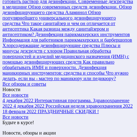
готовить раствор для дезинфекции.
Современные дезсредства
в медицине
Обзор современных средств дезинфекции.
Обзор
дезинфицирующего средства Аламинол
Обзор
популярнейшего универсального дезинфицирующего
средства
Что такое санитайзер и чем он отличается от
антисептика
Какая разница между санитайзером и
антисептиком?
Дезинфекция парикмахерских инструментов
Информация для работников парикмахерских и барбершопов
Хлорсодержащие дезинфицирующие средства
Плюсы и
минусы дезсредств с хлором
Правильная обработка
поверхностей и изделий медицинского назначения (ИМН) с
помощью дезинфицирующих средств
Как правильно
обрабатывать ИМН и поверхности.
Дезинфекция
маникюрных инструментов: средства и способы
Что нужно
делать, если вы - мастер по маникюру или педикюру?
Все обзоры и советы
Новости
Все новости
4 декабря 2022
Интерактивная программа. Здравоохранение
2022
4 декабря 2022
Российская неделя здравоохранения 2022
18 февраля 2022
ПРАЗДНИЧНЫЕ СКИДКИ !
Все новости
Будьте в курсе!
Новости, обзоры и акции