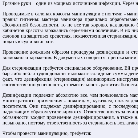
Грязные руки – один из мощных источников инфекции. Через 
Проводимые в салонах красоты манипуляции с ногтями - мани
правил гигиены: мастера маникюра правильно обрабатывают
абсолютной безопасности, то не все так хорошо, как должно 
кабинетов красоты заражались серьезными болезнями. В их чи
салонов на защитных средствах, некачественная стерилизация
подать в суд и выиграть.
Проведение должным образом процедуры дезинфекции и стер
возможного заражения. В документах говорится: при оказании
Для стерилизации требуется специальное оборудование. Ей п
бар либо нейл-студия должны выложить солидные суммы денеж
факт, что дезинфекция (стерилизация) маникюрных инструмен
соответственно успешность, стремительность развития бизнеса
Дезинфекции подлежит абсолютно все, чем пользовались мас
многократного применения - ножницам, кусачкам, ножам для
посетителя. Они подлежат дезинфицированию, с последующе
надлежащим образом утилизируются. Ответственность за очищ
обязанности входит проведение дезинфицирования, а также 
невыгодно, поэтому ответственность за стерильность возлагают
Чтобы провести манипуляцию, требуется: