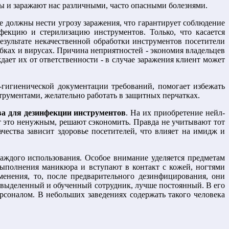
ы и заражают нас различными, часто опасными болезнями.
 должны нести угрозу заражения, что гарантирует соблюдение
фекцию и стерилизацию инструментов. Только, что касается
результате некачественной обработки инструментов посетители
бках и вирусах. Причина неприятностей - экономия владельцев
ает их от ответственности - в случае заражения клиент может
гигиенической документации требований, помогает избежать
рументами, желательно работать в защитных перчатках.
ва для дезинфекции инструментов
. На их приобретение нейл-
т это ненужным, решают сэкономить. Правда не учитывают тот
чества зависит здоровье посетителей, что влияет на имидж и
аждого использования. Особое внимание уделяется предметам
выполнения маникюра и вступают в контакт с кожей, ногтями
енения, то, после предварительного дезинфицирования, они
 выделенный и обученный сотрудник, лучше постоянный. В его
соналом. В небольших заведениях содержать такого человека