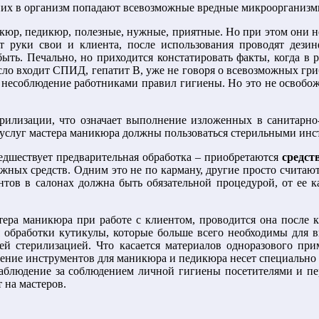
них в организм попадают всевозможные вредные микроорганизм
кюр, педикюр, полезные, нужные, приятные. Но при этом они не
 руки свои и клиента, после использования проводят дезин
быть. Печально, но приходится констатировать факты, когда в 
сло входит СПИД, гепатит В, уже не говоря о всевозможных гри
, несоблюдение работниками правил гигиены. Но это не освобожд
илизации, что означает выполнение изложенных в санитарно-
 услуг мастера маникюра должны пользоваться стерильными инст
редшествует предварительная обработка – приобретаются
средст
ных средств. Одним это не по карману, другие просто считаю
тов в салонах должна быть обязательной процедурой, от ее ка
.
тера маникюра при работе с клиентом, проводится она после к
 обработки кутикулы, которые больше всего необходимы для 
й стерилизацией. Что касается материалов одноразового прим
ение инструментов для маникюра и педикюра несет специально
наблюдение за соблюдением личной гигиены посетителями и пер
 на мастеров.