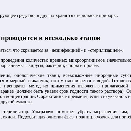
ирующее средство, в других хранятся стерильные приборы;
проводится в несколько этапов
аться, что скрывается за «дезинфекцией» и «стерилизацией».
 проведения количество вредных микроорганизмов значительно
организмы – вирусы, бактерии, споры и прочее.
нения, биологические ткани, всевозможные инородные суб
ется в мерный стаканчик, потом смешивается с водой. Готовит
 препараты, метод их применения изложен в прилагаемой и
аранее (должен быть указан срок годности такого раствора). 
нной концентрации. Обработанные предметы, если это указано в 
 другой емкости.
 стерилизатор. Ультразвук помогает убрать загрязнения там
окиси. Подходит для очистки фрез, ножниц, кусачек для ногтей,