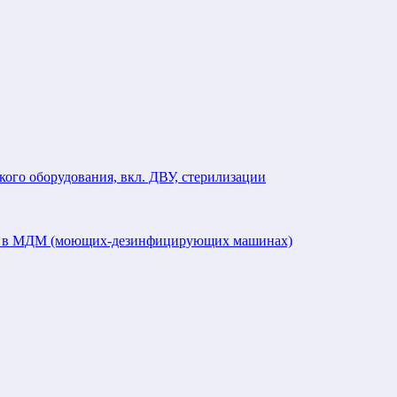
кого оборудования, вкл. ДВУ, стерилизации
ий в МДМ (моющих-дезинфицирующих машинах)