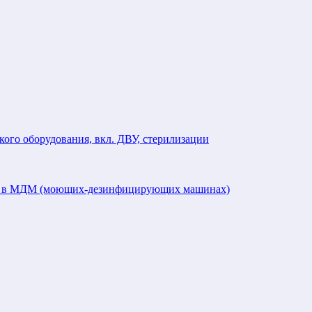
кого оборудования, вкл. ДВУ, стерилизации
ий в МДМ (моющих-дезинфицирующих машинах)