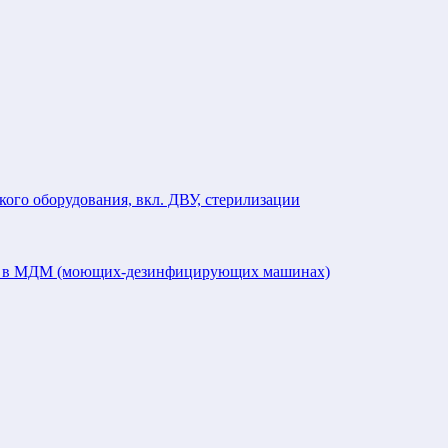
кого оборудования, вкл. ДВУ, стерилизации
ий в МДМ (моющих-дезинфицирующих машинах)