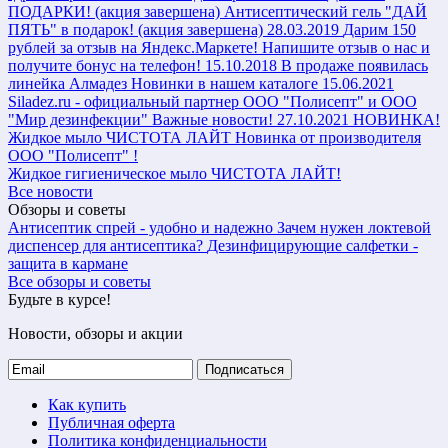
ПОДАРКИ! (акция завершена)
Антисептический гель "ДАЙ
ПЯТЬ" в подарок! (акция завершена)
28.03.2019
Дарим 150
рублей за отзыв на Яндекс.Маркете!
Напишите отзыв о нас и
получите бонус на телефон!
15.10.2018
В продаже появилась
линейка Алмадез
Новинки в нашем каталоге
15.06.2021
Siladez.ru - официальный партнер ООО "Полисепт" и ООО
"Мир дезинфекции"
Важные новости!
27.10.2021
НОВИНКА!
Жидкое мыло ЧИСТОТА ЛАЙТ
Новинка от производителя
ООО "Полисепт" !
Жидкое гигиеническое мыло ЧИСТОТА ЛАЙТ!
Все новости
Обзоры и советы
Антисептик спрей - удобно и надежно
Зачем нужен локтевой
диспенсер для антисептика?
Дезинфицирующие салфетки -
защита в кармане
Все обзоры и советы
Будьте в курсе!
Новости, обзоры и акции
Подписаться
Как купить
Публичная оферта
Политика конфиденциальности