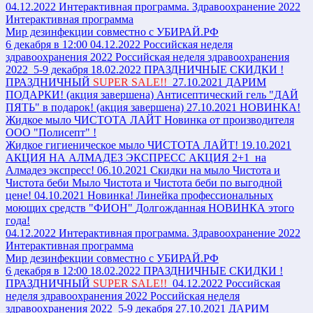
04.12.2022
Интерактивная программа. Здравоохранение 2022
Интерактивная программа
Мир дезинфекции совместно с УБИРАЙ.РФ
6 декабря в 12:00
04.12.2022
Российская неделя
здравоохранения 2022
Российская неделя здравоохранения
2022 5-9 декабря
18.02.2022
ПРАЗДНИЧНЫЕ СКИДКИ !
ПРАЗДНИЧНЫЙ
SUPER SALE!!
27.10.2021
ДАРИМ
ПОДАРКИ! (акция завершена)
Антисептический гель "ДАЙ
ПЯТЬ" в подарок! (акция завершена)
27.10.2021
НОВИНКА!
Жидкое мыло ЧИСТОТА ЛАЙТ
Новинка от производителя
ООО "Полисепт" !
Жидкое гигиеническое мыло ЧИСТОТА ЛАЙТ!
19.10.2021
АКЦИЯ НА АЛМАДЕЗ ЭКСПРЕСС
АКЦИЯ 2+1 на
Алмадез экспресс!
06.10.2021
Скидки на мыло Чистота и
Чистота беби
Мыло Чистота и Чистота беби по выгодной
цене!
04.10.2021
Новинка! Линейка профессиональных
моющих средств "ФИОН"
Долгожданная НОВИНКА этого
года!
04.12.2022
Интерактивная программа. Здравоохранение 2022
Интерактивная программа
Мир дезинфекции совместно с УБИРАЙ.РФ
6 декабря в 12:00
18.02.2022
ПРАЗДНИЧНЫЕ СКИДКИ !
ПРАЗДНИЧНЫЙ
SUPER SALE!!
04.12.2022
Российская
неделя здравоохранения 2022
Российская неделя
здравоохранения 2022 5-9 декабря
27.10.2021
ДАРИМ