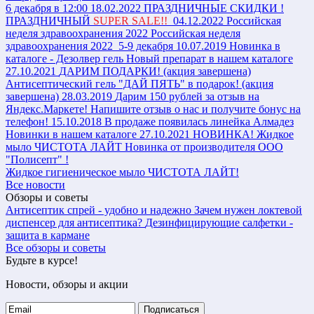
6 декабря в 12:00
18.02.2022
ПРАЗДНИЧНЫЕ СКИДКИ !
ПРАЗДНИЧНЫЙ
SUPER SALE!!
04.12.2022
Российская
неделя здравоохранения 2022
Российская неделя
здравоохранения 2022 5-9 декабря
10.07.2019
Новинка в
каталоге - Дезолвер гель
Новый препарат в нашем каталоге
27.10.2021
ДАРИМ ПОДАРКИ! (акция завершена)
Антисептический гель "ДАЙ ПЯТЬ" в подарок! (акция
завершена)
28.03.2019
Дарим 150 рублей за отзыв на
Яндекс.Маркете!
Напишите отзыв о нас и получите бонус на
телефон!
15.10.2018
В продаже появилась линейка Алмадез
Новинки в нашем каталоге
27.10.2021
НОВИНКА! Жидкое
мыло ЧИСТОТА ЛАЙТ
Новинка от производителя ООО
"Полисепт" !
Жидкое гигиеническое мыло ЧИСТОТА ЛАЙТ!
Все новости
Обзоры и советы
Антисептик спрей - удобно и надежно
Зачем нужен локтевой
диспенсер для антисептика?
Дезинфицирующие салфетки -
защита в кармане
Все обзоры и советы
Будьте в курсе!
Новости, обзоры и акции
Подписаться