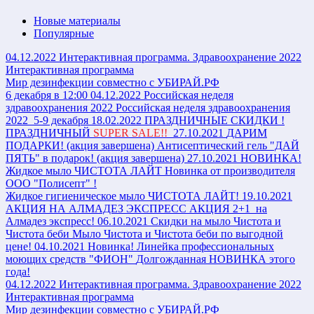
Новые материалы
Популярные
04.12.2022
Интерактивная программа. Здравоохранение 2022
Интерактивная программа
Мир дезинфекции совместно с УБИРАЙ.РФ
6 декабря в 12:00
04.12.2022
Российская неделя
здравоохранения 2022
Российская неделя здравоохранения
2022 5-9 декабря
18.02.2022
ПРАЗДНИЧНЫЕ СКИДКИ !
ПРАЗДНИЧНЫЙ
SUPER SALE!!
27.10.2021
ДАРИМ
ПОДАРКИ! (акция завершена)
Антисептический гель "ДАЙ
ПЯТЬ" в подарок! (акция завершена)
27.10.2021
НОВИНКА!
Жидкое мыло ЧИСТОТА ЛАЙТ
Новинка от производителя
ООО "Полисепт" !
Жидкое гигиеническое мыло ЧИСТОТА ЛАЙТ!
19.10.2021
АКЦИЯ НА АЛМАДЕЗ ЭКСПРЕСС
АКЦИЯ 2+1 на
Алмадез экспресс!
06.10.2021
Скидки на мыло Чистота и
Чистота беби
Мыло Чистота и Чистота беби по выгодной
цене!
04.10.2021
Новинка! Линейка профессиональных
моющих средств "ФИОН"
Долгожданная НОВИНКА этого
года!
04.12.2022
Интерактивная программа. Здравоохранение 2022
Интерактивная программа
Мир дезинфекции совместно с УБИРАЙ.РФ