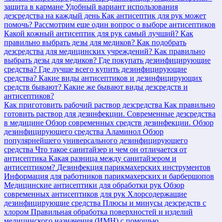
защита в кармане
Удобный вариант использования
дезсредства на каждый день
Как антисептик для рук может
помочь?
Рассмотрим еще один вопрос о выборе антисептиков
Какой кожный антисептик для рук самый лучший?
Как
правильно выбрать дезы для медиков?
Как подобрать
дезсредства для медицинских учреждений?
Как правильно
выбрать дезы для медиков?
Где покупать дезинфицирующие
средства?
Где лучше всего купить дезинфицирующие
средства?
Какие виды антисептиков и дезинфицирующих
средств бывают?
Какие же бывают виды дезсредств и
антисептиков?
Как приготовить рабочий раствор дезсредства
Как правильно
готовить раствор для дезинфекции.
Современные дезсредства
в медицине
Обзор современных средств дезинфекции.
Обзор
дезинфицирующего средства Аламинол
Обзор
популярнейшего универсального дезинфицирующего
средства
Что такое санитайзер и чем он отличается от
антисептика
Какая разница между санитайзером и
антисептиком?
Дезинфекция парикмахерских инструментов
Информация для работников парикмахерских и барбершопов
Медицинские антисептики для обработки рук
Обзор
современных антисептиков для рук
Хлорсодержащие
дезинфицирующие средства
Плюсы и минусы дезсредств с
хлором
Правильная обработка поверхностей и изделий
медицинского назначения (ИМН) с помощью