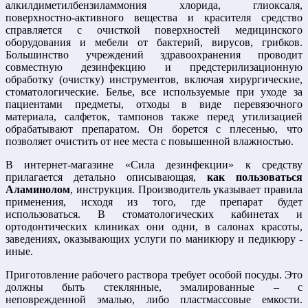
алкилдиметилбензиламмония хлорида, глиоксаля,
поверхностно-активного вещества и красителя средство
справляется с очисткой поверхностей медицинского
оборудования и мебели от бактерий, вирусов, грибков.
Большинство учреждений здравоохранения проводит
совместную дезинфекцию и предстерилизационную
обработку (очистку) инструментов, включая хирургические,
стоматологические. Белье, все используемые при уходе за
пациентами предметы, отходы в виде перевязочного
материала, салфеток, тампонов также перед утилизацией
обрабатывают препаратом. Он борется с плесенью, что
позволяет очистить от нее места с повышенной влажностью.
В интернет-магазине «Сила дезинфекции» к средству
прилагается детально описывающая,
как пользоваться
Аламинолом
, инструкция. Производитель указывает правила
применения, исходя из того, где препарат будет
использоваться. В стоматологических кабинетах и
ортодонтических клиниках они одни, в салонах красоты,
заведениях, оказывающих услуги по маникюру и педикюру -
иные.
Приготовление рабочего раствора требует особой посуды. Это
должны быть стеклянные, эмалированные – с
неповрежденной эмалью, либо пластмассовые емкости.