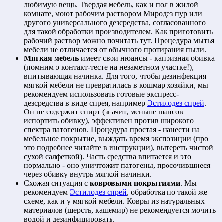
любимую вещь. Твердая мебель, как и пол в жилой
комнате, моют рабочим раствором Миродез пур или
другого универсального дезсредства, согласованного
для такой обработки производителем. Как приготовить
рабочий раствор можно почитать тут. Процедура мытья
мебели не отличается от обычного протирания пыли.
Мягкая мебель
имеет свои нюансы - капризная обивка
(помним о контакт-тесте на незаметном участке!),
впитывающая начинка. Для того, чтобы дезинфекция
мягкой мебели не превратилась в кошмар хозяйки, мы
рекомендуем использовать готовые экспресс-
дезсредства в виде спрея, например
Эстилодез спрей
.
Он не содержит спирт (значит, меньше шансов
испортить обивку), эффективен против широкого
спектра патогенов. Процедура простая - нанести на
мебельное покрытие, выждать время экспозиции (про
это подробнее читайте в инструкции), вытереть чистой
сухой салфеткой). Часть средства впитается и это
нормально - оно уничтожит патогены, просочившиеся
через обивку внутрь мягкой начинки.
Схожая ситуация с
ковровыми покрытиями
. Мы
рекомендуем
Эстилодез спрей
, обработка по такой же
схеме, как и у мягкой мебели. Ковры из натуральных
материалов (шерсть, кашемир) не рекомендуется мочить
водой и дезинфицировать.