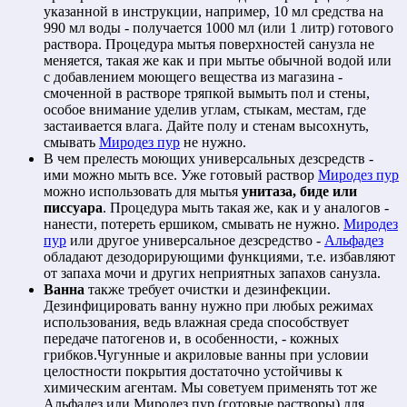
указанной в инструкции, например, 10 мл средства на
990 мл воды - получается 1000 мл (или 1 литр) готового
раствора. Процедура мытья поверхностей санузла не
меняется, такая же как и при мытье обычной водой или
с добавлением моющего вещества из магазина -
смоченной в растворе тряпкой вымыть пол и стены,
особое внимание уделив углам, стыкам, местам, где
застаивается влага. Дайте полу и стенам высохнуть,
смывать
Миродез пур
не нужно.
В чем прелесть моющих универсальных дезсредств -
ими можно мыть все. Уже готовый раствор
Миродез пур
можно использовать для мытья
унитаза, биде или
писсуара
. Процедура мыть такая же, как и у аналогов -
нанести, потереть ершиком, смывать не нужно.
Миродез
пур
или другое универсальное дезсредство -
Альфадез
обладают дезодорирующими функциями, т.е. избавляют
от запаха мочи и других неприятных запахов санузла.
Ванна
также требует очистки и дезинфекции.
Дезинфицировать ванну нужно при любых режимах
использования, ведь влажная среда способствует
передаче патогенов и, в особенности, - кожных
грибков.Чугунные и акриловые ванны при условии
целостности покрытия достаточно устойчивы к
химическим агентам. Мы советуем применять тот же
Альфадез или Миродез пур (готовые растворы) для