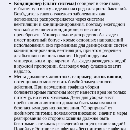
Кондиционер (сплит-система)
собирает в себе пыль,
избыточную влагу - идеальная среда для роста бактерий.
Возбудитель такого тяжелого заболевания как
легионеллез распространяется через системы
вентиляции и кондиционирования, поэтому ежегодной
чисткой домашнего кондиционера не стоит
пренебрегать. Универсальное дезсредство Альфадез
имеет приятный бонус - кроме основных направлений
использования, оно применимо для дезинфекции систем
кондиционирования, вентиляции, при этом разрешен
для бытового использования. Подобно другим
универсальным препаратам, Альфадез разводится водой
в нужной пропорции, благодаря чему флакона хватит
надолго.
Места домашних животных, например,
лоток кошки
,
потенциально может стать бомбой замедленного
действия. При нарушении графика уборки
болезнетворные патогены могут нанести вред не только
питомцу, но и его хозяевам. Дезы для уборки мест
пребывания животного должны быть максимально
безопасными для использования. "Сюрпризы" от
любимого питомца появляются внезапно, значит и меры
реагирования со стороны хозяина должны быть
быстрыми - никаких разведений концентратов с водой!
Подойдут Эстилодез салфетки - бесспиртовые салфетки