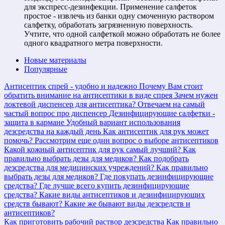
для экспресс-дезинфекции. Применение салфеток
простое - извлечь из банки одну смоченную раствором
салфетку, обработать загрязненную поверхность.
Учтите, что одной салфеткой можно обработать не более
одного квадратного метра поверхности.
Новые материалы
Популярные
Антисептик спрей - удобно и надежно
Почему Вам стоит
обратить внимание на антисептики в виде спрея
Зачем нужен
локтевой диспенсер для антисептика?
Отвечаем на самый
частый вопрос про диспенсер
Дезинфицирующие салфетки -
защита в кармане
Удобный вариант использования
дезсредства на каждый день
Как антисептик для рук может
помочь?
Рассмотрим еще один вопрос о выборе антисептиков
Какой кожный антисептик для рук самый лучший?
Как
правильно выбрать дезы для медиков?
Как подобрать
дезсредства для медицинских учреждений?
Как правильно
выбрать дезы для медиков?
Где покупать дезинфицирующие
средства?
Где лучше всего купить дезинфицирующие
средства?
Какие виды антисептиков и дезинфицирующих
средств бывают?
Какие же бывают виды дезсредств и
антисептиков?
Как приготовить рабочий раствор дезсредства
Как правильно