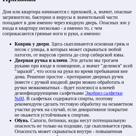
Дом или квартира начинаются с прихожей, а, значит, опасные
загрязнители, бактерии и вирусы в значительной части
попадают в дом именно через входную дверь. Опасных зон у
входа в квартиру несколько - а именно то, с чем
соприкасаются грязные ноги и руки, а именно:
Коврик у двери
. Здесь скапливаются основная грязь и
песок с улицы, в которых может скрываться любой
патоген, от вирусов гриппа до спор сибирской язвы.
Дверная ручка и ключи
. Эти детали мы трогаем
руками при входе в помещение, а значит "делимся" всей
"заразой", что осела на руки во время пребывания вне
дома. Решение простое - протирание дверных ручек
(вместе с ручкой входной двери можно обработать и
ручки межкомнатных - будет полезно) и ключей
дезинфицирующими салфетками
Экобриз салфетки
№60
. В салфетках содержатся спирты, поэтому
рекомендуем сделать тестовую обработку на незаметном
участке ручек на случай, если декоративное покрытие
не окажется устойчивым к спиртам.
Обувь
. Сапоги, ботинки, кеды несут потенциальную
опасность не только на подошве, где скапливается грязь.
Опасность может скрываться внутри - повышенная