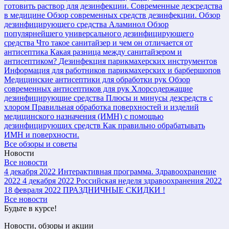
готовить раствор для дезинфекции.
Современные дезсредства
в медицине
Обзор современных средств дезинфекции.
Обзор
дезинфицирующего средства Аламинол
Обзор
популярнейшего универсального дезинфицирующего
средства
Что такое санитайзер и чем он отличается от
антисептика
Какая разница между санитайзером и
антисептиком?
Дезинфекция парикмахерских инструментов
Информация для работников парикмахерских и барбершопов
Медицинские антисептики для обработки рук
Обзор
современных антисептиков для рук
Хлорсодержащие
дезинфицирующие средства
Плюсы и минусы дезсредств с
хлором
Правильная обработка поверхностей и изделий
медицинского назначения (ИМН) с помощью
дезинфицирующих средств
Как правильно обрабатывать
ИМН и поверхности.
Все обзоры и советы
Новости
Все новости
4 декабря 2022
Интерактивная программа. Здравоохранение
2022
4 декабря 2022
Российская неделя здравоохранения 2022
18 февраля 2022
ПРАЗДНИЧНЫЕ СКИДКИ !
Все новости
Будьте в курсе!
Новости, обзоры и акции