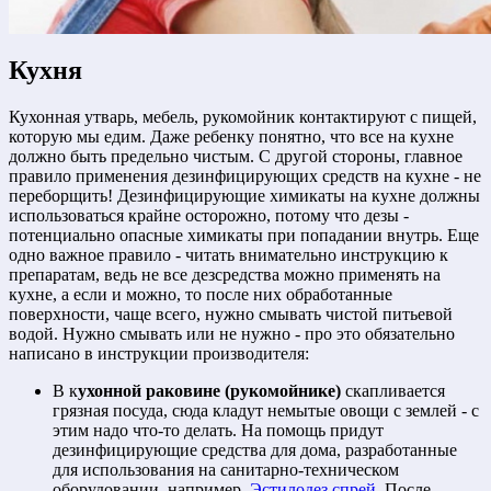
Кухня
Кухонная утварь, мебель, рукомойник контактируют с пищей,
которую мы едим. Даже ребенку понятно, что все на кухне
должно быть предельно чистым. С другой стороны, главное
правило применения дезинфицирующих средств на кухне - не
переборщить! Дезинфицирующие химикаты на кухне должны
использоваться крайне осторожно, потому что дезы -
потенциально опасные химикаты при попадании внутрь. Еще
одно важное правило - читать внимательно инструкцию к
препаратам, ведь не все дезсредства можно применять на
кухне, а если и можно, то после них обработанные
поверхности, чаще всего, нужно смывать чистой питьевой
водой. Нужно смывать или не нужно - про это обязательно
написано в инструкции производителя:
В к
ухонной раковине (рукомойнике)
скапливается
грязная посуда, сюда кладут немытые овощи с землей - с
этим надо что-то делать. На помощь придут
дезинфицирующие средства для дома, разработанные
для использования на санитарно-техническом
оборудовании, например,
Эстилодез спрей
. После