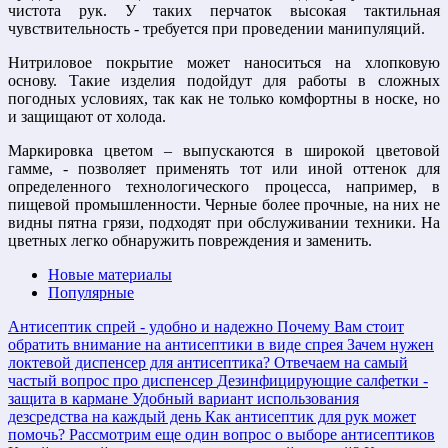
чистота рук. У таких перчаток высокая тактильная
чувствительность - требуется при проведении манипуляций.
Нитриловое покрытие может наноситься на хлопковую
основу. Такие изделия подойдут для работы в сложных
погодных условиях, так как не только комфортны в носке, но
и защищают от холода.
Маркировка цветом – выпускаются в широкой цветовой
гамме, - позволяет применять тот или иной оттенок для
определенного технологического процесса, например, в
пищевой промышленности. Черные более прочные, на них не
видны пятна грязи, подходят при обслуживании техники. На
цветных легко обнаружить повреждения и заменить.
Новые материалы
Популярные
Антисептик спрей - удобно и надежно
Почему Вам стоит
обратить внимание на антисептики в виде спрея
Зачем нужен
локтевой диспенсер для антисептика?
Отвечаем на самый
частый вопрос про диспенсер
Дезинфицирующие салфетки -
защита в кармане
Удобный вариант использования
дезсредства на каждый день
Как антисептик для рук может
помочь?
Рассмотрим еще один вопрос о выборе антисептиков