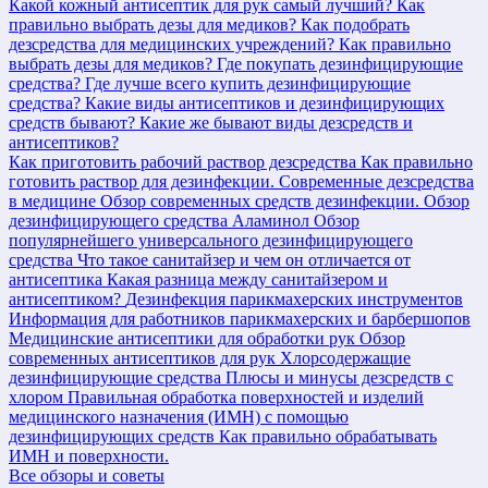
Какой кожный антисептик для рук самый лучший?
Как
правильно выбрать дезы для медиков?
Как подобрать
дезсредства для медицинских учреждений?
Как правильно
выбрать дезы для медиков?
Где покупать дезинфицирующие
средства?
Где лучше всего купить дезинфицирующие
средства?
Какие виды антисептиков и дезинфицирующих
средств бывают?
Какие же бывают виды дезсредств и
антисептиков?
Как приготовить рабочий раствор дезсредства
Как правильно
готовить раствор для дезинфекции.
Современные дезсредства
в медицине
Обзор современных средств дезинфекции.
Обзор
дезинфицирующего средства Аламинол
Обзор
популярнейшего универсального дезинфицирующего
средства
Что такое санитайзер и чем он отличается от
антисептика
Какая разница между санитайзером и
антисептиком?
Дезинфекция парикмахерских инструментов
Информация для работников парикмахерских и барбершопов
Медицинские антисептики для обработки рук
Обзор
современных антисептиков для рук
Хлорсодержащие
дезинфицирующие средства
Плюсы и минусы дезсредств с
хлором
Правильная обработка поверхностей и изделий
медицинского назначения (ИМН) с помощью
дезинфицирующих средств
Как правильно обрабатывать
ИМН и поверхности.
Все обзоры и советы