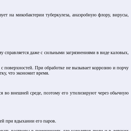
ует на микобактерии туберкулеза, анаэробную флору, вирусы,
 справляется даже с сильными загрязнениями в виде каловых,
 с поверхностей. При обработке не вызывает коррозию и порчу
ку, что экономит время.
ся во внешней среде, поэтому его утилизируют через обычную
ей при вдыхании его паров.
вать растворы в помещениях, где находятся люди и в детских