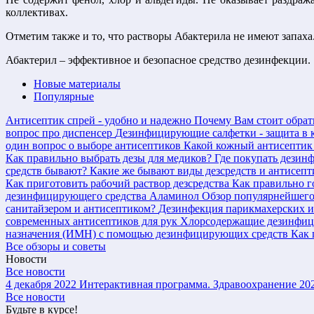
коллективах.
Отметим также и то, что растворы Абактерила не имеют запаха.
Абактерил – эффективное и безопасное средство дезинфекции.
Новые материалы
Популярные
Антисептик спрей - удобно и надежно
Почему Вам стоит обрат
вопрос про диспенсер
Дезинфицирующие салфетки - защита в 
один вопрос о выборе антисептиков
Какой кожный антисептик
Как правильно выбрать дезы для медиков?
Где покупать дезин
средств бывают?
Какие же бывают виды дезсредств и антисепт
Как приготовить рабочий раствор дезсредства
Как правильно г
дезинфицирующего средства Аламинол
Обзор популярнейшего
санитайзером и антисептиком?
Дезинфекция парикмахерских 
современных антисептиков для рук
Хлорсодержащие дезинфиц
назначения (ИМН) с помощью дезинфицирующих средств
Как 
Все обзоры и советы
Новости
Все новости
4 декабря 2022
Интерактивная программа. Здравоохранение 20
Все новости
Будьте в курсе!