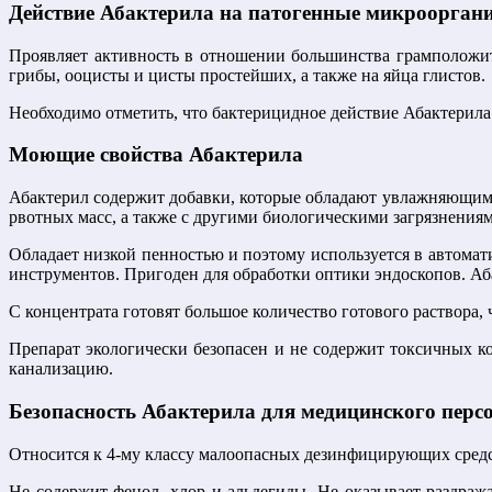
Действие Абактерила на патогенные микроорган
Проявляет активность в отношении большинства грамположите
грибы, ооцисты и цисты простейших, а также на яйца глистов.
Необходимо отметить, что бактерицидное действие Абактерила
Моющие свойства Абактерила
Абактерил содержит добавки, которые обладают увлажняющим,
рвотных масс, а также с другими биологическими загрязнения
Обладает низкой пенностью и поэтому используется в автомат
инструментов. Пригоден для обработки оптики эндоскопов. А
С концентрата готовят большое количество готового раствора, 
Препарат экологически безопасен и не содержит токсичных к
канализацию.
Безопасность Абактерила для медицинского перс
Относится к 4-му классу малоопасных дезинфицирующих средс
Не содержит фенол, хлор и альдегиды. Не оказывает раздраж