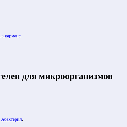
 в кармане
ителен для микроорганизмов
м
Абактерил
.