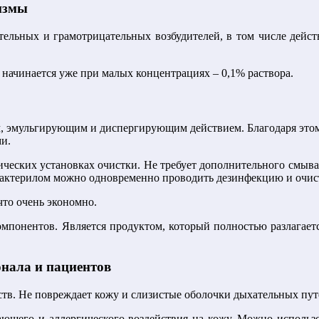
измы
льных и грамотрицательных возбудителей, в том числе действ
 начинается уже при малых концентрациях – 0,1% раствора.
 эмульгирующим и диспергирующим действием. Благодаря этому
ми.
ических установках очистки. Не требует дополнительного смыва
бактерилом можно одновременно проводить дезинфекцию и очист
что очень экономно.
омпонентов. Является продуктом, который полностью разлагает
онала и пациентов
тв. Не повреждает кожу и слизистые оболочки дыхательных пут
ающего и аллергического воздействия на кожу. Можно использо