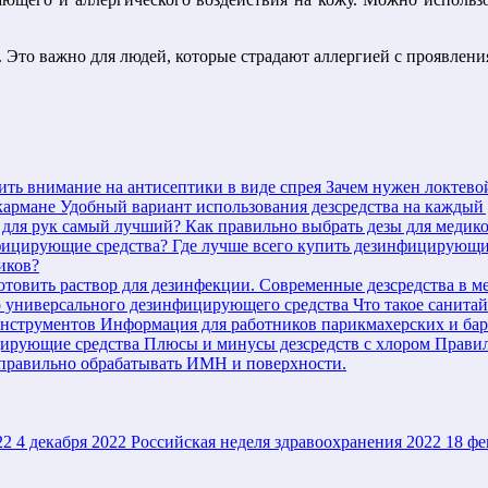
 Это важно для людей, которые страдают аллергией с проявления
ить внимание на антисептики в виде спрея
Зачем нужен локтево
кармане
Удобный вариант использования дезсредства на каждый
 для рук самый лучший?
Как правильно выбрать дезы для медик
фицирующие средства?
Где лучше всего купить дезинфицирующи
иков?
отовить раствор для дезинфекции.
Современные дезсредства в м
 универсального дезинфицирующего средства
Что такое санитай
инструментов
Информация для работников парикмахерских и ба
ирующие средства
Плюсы и минусы дезсредств с хлором
Правил
правильно обрабатывать ИМН и поверхности.
22
4 декабря 2022
Российская неделя здравоохранения 2022
18 фе