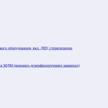
кого оборудования, вкл. ДВУ, стерилизации
ий в МДМ (моющих-дезинфицирующих машинах)