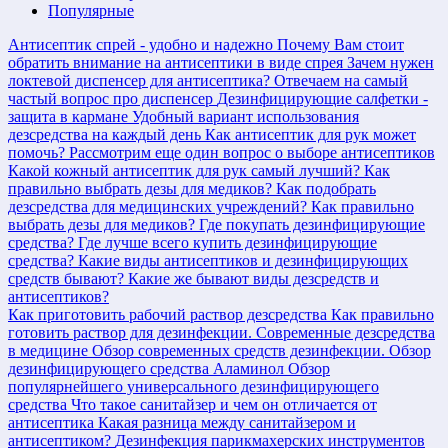
Популярные
Антисептик спрей - удобно и надежно
Почему Вам стоит
обратить внимание на антисептики в виде спрея
Зачем нужен
локтевой диспенсер для антисептика?
Отвечаем на самый
частый вопрос про диспенсер
Дезинфицирующие салфетки -
защита в кармане
Удобный вариант использования
дезсредства на каждый день
Как антисептик для рук может
помочь?
Рассмотрим еще один вопрос о выборе антисептиков
Какой кожный антисептик для рук самый лучший?
Как
правильно выбрать дезы для медиков?
Как подобрать
дезсредства для медицинских учреждений?
Как правильно
выбрать дезы для медиков?
Где покупать дезинфицирующие
средства?
Где лучше всего купить дезинфицирующие
средства?
Какие виды антисептиков и дезинфицирующих
средств бывают?
Какие же бывают виды дезсредств и
антисептиков?
Как приготовить рабочий раствор дезсредства
Как правильно
готовить раствор для дезинфекции.
Современные дезсредства
в медицине
Обзор современных средств дезинфекции.
Обзор
дезинфицирующего средства Аламинол
Обзор
популярнейшего универсального дезинфицирующего
средства
Что такое санитайзер и чем он отличается от
антисептика
Какая разница между санитайзером и
антисептиком?
Дезинфекция парикмахерских инструментов