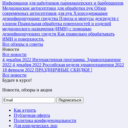
Информация для работников парикмахерских и барбершопов
Медицинские антисептики для обработки рук
Обзор
современных антисептиков для рук
Хлорсодержащие
дезинфицирующие средства
Плюсы и минусы дезсредств с
хлором
Правильная обработка поверхностей и изделий
медицинского назначения (ИМН) с помощью
дезинфицирующих средств
Как правильно обрабатывать
ИМН и поверхности.
Все обзоры и советы
Новости
Все новости
4 декабря 2022
Интерактивная программа. Здравоохранение
2022
4 декабря 2022
Российская неделя здравоохранения 2022
18 февраля 2022
ПРАЗДНИЧНЫЕ СКИДКИ !
Все новости
Будьте в курсе!
Новости, обзоры и акции
Подписаться
Как купить
Публичная оферта
Политика конфиденциальности
Для юридических лиц