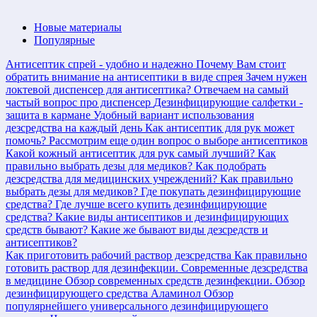
Новые материалы
Популярные
Антисептик спрей - удобно и надежно
Почему Вам стоит
обратить внимание на антисептики в виде спрея
Зачем нужен
локтевой диспенсер для антисептика?
Отвечаем на самый
частый вопрос про диспенсер
Дезинфицирующие салфетки -
защита в кармане
Удобный вариант использования
дезсредства на каждый день
Как антисептик для рук может
помочь?
Рассмотрим еще один вопрос о выборе антисептиков
Какой кожный антисептик для рук самый лучший?
Как
правильно выбрать дезы для медиков?
Как подобрать
дезсредства для медицинских учреждений?
Как правильно
выбрать дезы для медиков?
Где покупать дезинфицирующие
средства?
Где лучше всего купить дезинфицирующие
средства?
Какие виды антисептиков и дезинфицирующих
средств бывают?
Какие же бывают виды дезсредств и
антисептиков?
Как приготовить рабочий раствор дезсредства
Как правильно
готовить раствор для дезинфекции.
Современные дезсредства
в медицине
Обзор современных средств дезинфекции.
Обзор
дезинфицирующего средства Аламинол
Обзор
популярнейшего универсального дезинфицирующего