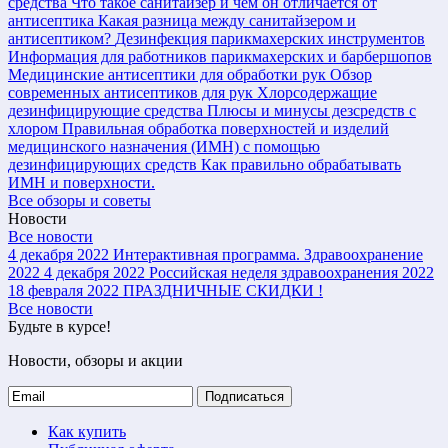
средства
Что такое санитайзер и чем он отличается от
антисептика
Какая разница между санитайзером и
антисептиком?
Дезинфекция парикмахерских инструментов
Информация для работников парикмахерских и барбершопов
Медицинские антисептики для обработки рук
Обзор
современных антисептиков для рук
Хлорсодержащие
дезинфицирующие средства
Плюсы и минусы дезсредств с
хлором
Правильная обработка поверхностей и изделий
медицинского назначения (ИМН) с помощью
дезинфицирующих средств
Как правильно обрабатывать
ИМН и поверхности.
Все обзоры и советы
Новости
Все новости
4 декабря 2022
Интерактивная программа. Здравоохранение
2022
4 декабря 2022
Российская неделя здравоохранения 2022
18 февраля 2022
ПРАЗДНИЧНЫЕ СКИДКИ !
Все новости
Будьте в курсе!
Новости, обзоры и акции
Подписаться
Как купить