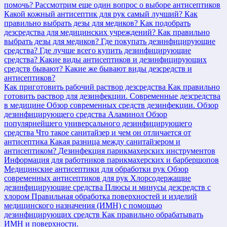
помочь?
Рассмотрим еще один вопрос о выборе антисептиков
Какой кожный антисептик для рук самый лучший?
Как
правильно выбрать дезы для медиков?
Как подобрать
дезсредства для медицинских учреждений?
Как правильно
выбрать дезы для медиков?
Где покупать дезинфицирующие
средства?
Где лучше всего купить дезинфицирующие
средства?
Какие виды антисептиков и дезинфицирующих
средств бывают?
Какие же бывают виды дезсредств и
антисептиков?
Как приготовить рабочий раствор дезсредства
Как правильно
готовить раствор для дезинфекции.
Современные дезсредства
в медицине
Обзор современных средств дезинфекции.
Обзор
дезинфицирующего средства Аламинол
Обзор
популярнейшего универсального дезинфицирующего
средства
Что такое санитайзер и чем он отличается от
антисептика
Какая разница между санитайзером и
антисептиком?
Дезинфекция парикмахерских инструментов
Информация для работников парикмахерских и барбершопов
Медицинские антисептики для обработки рук
Обзор
современных антисептиков для рук
Хлорсодержащие
дезинфицирующие средства
Плюсы и минусы дезсредств с
хлором
Правильная обработка поверхностей и изделий
медицинского назначения (ИМН) с помощью
дезинфицирующих средств
Как правильно обрабатывать
ИМН и поверхности.