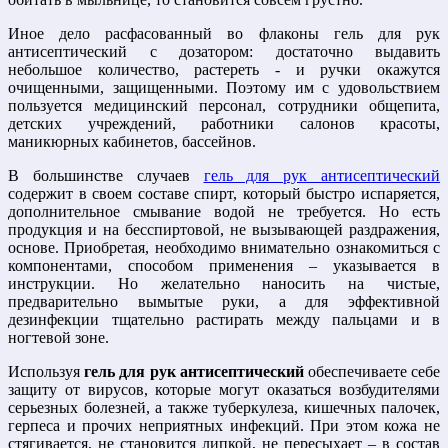
Иное дело расфасованный во флаконы гель для рук
антисептический с дозатором: достаточно выдавить
небольшое количество, растереть - и ручки окажутся
очищенными, защищенными. Поэтому им с удовольствием
пользуется медицинский персонал, сотрудники общепита,
детских учреждений, работники салонов красоты,
маникюрных кабинетов, бассейнов.
В большинстве случаев
гель для рук антисептический
содержит в своем составе спирт, который быстро испаряется,
дополнительное смывание водой не требуется. Но есть
продукция и на бесспиртовой, не вызывающей раздражения,
основе. Приобретая, необходимо внимательно ознакомиться с
компонентами, способом применения – указывается в
инструкции. Но желательно наносить на чистые,
предварительно вымытые руки, а для эффективной
дезинфекции тщательно растирать между пальцами и в
ногтевой зоне.
Используя
гель для рук антисептический
обеспечиваете себе
защиту от вирусов, которые могут оказаться возбудителями
серьезных болезней, а также туберкулеза, кишечных палочек,
герпеса и прочих неприятных инфекций. При этом кожа не
стягивается, не становится липкой, не пересыхает – в состав