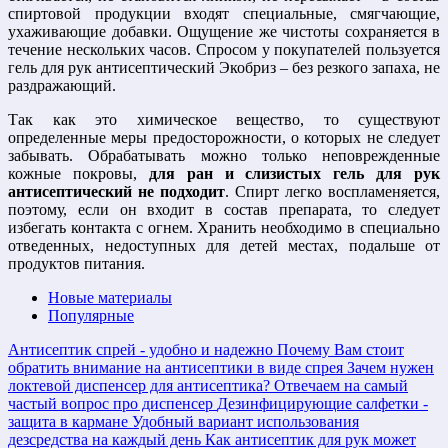
спиртовой продукции входят специальные, смягчающие,
ухаживающие добавки. Ощущение же чистоты сохраняется в
течение нескольких часов. Спросом у покупателей пользуется
гель для рук антисептический Экобриз – без резкого запаха, не
раздражающий.
Так как это химическое вещество, то существуют
определенные меры предосторожности, о которых не следует
забывать. Обрабатывать можно только неповрежденные
кожные покровы,
для ран и слизистых гель для рук
антисептический не подходит
. Спирт легко воспламеняется,
поэтому, если он входит в состав препарата, то следует
избегать контакта с огнем. Хранить необходимо в специально
отведенных, недоступных для детей местах, подальше от
продуктов питания.
Новые материалы
Популярные
Антисептик спрей - удобно и надежно
Почему Вам стоит
обратить внимание на антисептики в виде спрея
Зачем нужен
локтевой диспенсер для антисептика?
Отвечаем на самый
частый вопрос про диспенсер
Дезинфицирующие салфетки -
защита в кармане
Удобный вариант использования
дезсредства на каждый день
Как антисептик для рук может