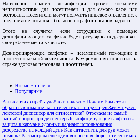
Нарушение правил дезинфекции грозит большими
неприятностями для посетителей и для самого кафе или
ресторана. Посетители могут получить пищевое отравление, а
предприятие питания – большой штраф от органов надзора.
Этого не случится, если сотрудники с помощью
дезинфицирующих салфеток будут регулярно поддерживать
свое рабочее место в чистоте.
Дезинфицирующие салфетки – незаменимый помощник в
профессиональной деятельности. В учреждениях они стоят на
страже здоровья персонала и посетителей.
Новые материалы
Популярные
Антисептик спрей - удобно и надежно
Почему Вам стоит
обратить внимание на антисептики в виде спрея
Зачем нужен
локтевой диспенсер для антисептика?
Отвечаем на самый
частый вопрос про диспенсер
Дезинфицирующие салфетки -
защита в кармане
Удобный вариант использования
дезсредства на каждый день
Как антисептик для рук может
помочь?
Рассмотрим еще один вопрос о выборе антисептиков