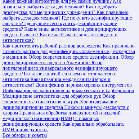
Какой кожный антисептик для рук самый лучший?
Как
правильно выбрать дезы для медиков?
Как подобрать
дезсредства для медицинских учреждений?
Как правильно
выбрать дезы для медиков?
Где покупать дезинфицирующие
средства?
Где лучше всего купить дезинфицирующие
средства?
Какие виды антисептиков и дезинфицирующих
средств бывают?
Какие же бывают виды дезсредств и
антисептиков?
Как приготовить рабочий раствор дезсредства
Как правильно
готовить раствор для дезинфекции.
Современные дезсредства
в медицине
Обзор современных средств дезинфекции.
Обзор
дезинфицирующего средства Аламинол
Обзор
популярнейшего универсального дезинфицирующего
средства
Что такое санитайзер и чем он отличается от
антисептика
Какая разница между санитайзером и
антисептиком?
Дезинфекция парикмахерских инструментов
Информация для работников парикмахерских и барбершопов
Медицинские антисептики для обработки рук
Обзор
современных антисептиков для рук
Хлорсодержащие
дезинфицирующие средства
Плюсы и минусы дезсредств с
хлором
Правильная обработка поверхностей и изделий
медицинского назначения (ИМН) с помощью
дезинфицирующих средств
Как правильно обрабатывать
ИМН и поверхности.
Все обзоры и советы