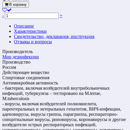
В корзину
-
+
Описание
Характеристики
Свидетельство, декларация, инструкция
Отзывы и вопросы
Производитель
Мир дезинфекции
Производство
Россия
Действующее вещество
Спиртовые соединения
Антимикробная активность
- бактерии, включая возбудителей внутрибольничных
инфекций, туберкулеза – тестировано на М.terrae,
M.tuberculosis
- вирусы, включая возбудителей полиомиелита,
парентеральных и энтеральных гепатитов, ВИЧ-инфекции,
аденовирусы, вирусы гриппа, парагриппа, респираторно-
синцитиальные вирусы, риновирусы, коронавирусы и другие
возбудители острых респираторных инфекций,
цитомегаловирусы, энтеровирусы, норавирусы, ротавирусы,