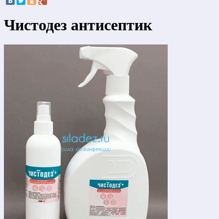
Чистодез антисептик