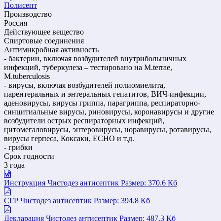
Полисепт
Производство
Россия
Действующее вещество
Спиртовые соединения
Антимикробная активность
- бактерии, включая возбудителей внутрибольничных
инфекций, туберкулеза – тестировано на М.terrae,
M.tuberculosis
- вирусы, включая возбудителей полиомиелита,
парентеральных и энтеральных гепатитов, ВИЧ-инфекции,
аденовирусы, вирусы гриппа, парагриппа, респираторно-
синцитиальные вирусы, риновирусы, коронавирусы и другие
возбудители острых респираторных инфекций,
цитомегаловирусы, энтеровирусы, норавирусы, ротавирусы,
вирусы герпеса, Коксаки, ЕСНО и т.д.
- грибки
Срок годности
3 года
Инструкция Чистодез антисептик
Размер: 370.6 Кб
СГР Чистодез антисептик
Размер: 394.8 Кб
Декларация Чистодез антисептик
Размер: 487.3 Кб