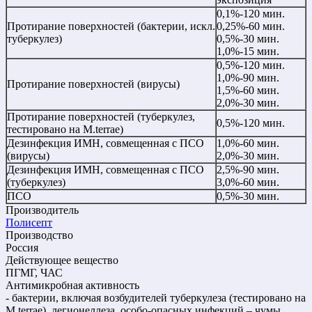
0,1%-120 мин.
Протирание поверхностей (бактерии, искл.
0,25%-60 мин.
туберкулез)
0,5%-30 мин.
1,0%-15 мин.
0,5%-120 мин.
1,0%-90 мин.
Протирание поверхностей (вирусы)
1,5%-60 мин.
2,0%-30 мин.
Протирание поверхностей (туберкулез,
0,5%-120 мин.
тестировано на M.terrae)
Дезинфекция ИМН, совмещенная с ПСО
1,0%-60 мин.
(вирусы)
2,0%-30 мин.
Дезинфекция ИМН, совмещенная с ПСО
2,5%-90 мин.
(туберкулез)
3,0%-60 мин.
ПСО
0,5%-30 мин.
Производитель
Полисепт
Производство
Россия
Действующее вещество
ПГМГ, ЧАС
Антимикробная активность
- бактерии, включая возбудителей туберкулеза (тестировано на
М.terrae), легионеллеза, особо-опасных инфекций – чумы,