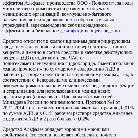
эффектом Альфадез, производства ООО «Полисепт», за годы
многолетнего применения на различных объектах
медицинских организаций, коммунально-бытового
назначения, детских дошкольных и образовательных
учреждений, зарекомендовало себя как надежное,
эффективное и безопасное
дезинфицирующее средство
.
Средство относится к композиционным дезинфицирующим
средствам – на основе катионных поверхностно-активных
веществ, а именно в состав средства в качестве действующих
веществ (ДВ) входит комплекс ЧАС и
полигексаметиленгуанидина гидрохлорида. Имеется большой
«запас прочности» по суммарному содержанию АДВ в
рабочих растворах средств по бактериальному режиму. Так, в
соответствии с Федеральными клиническими
рекомендациями по выбору химических средств дезинфекции
и стерилизации для использования в медицинских
организациях (согласованы Профильной комиссией
Минздрава России по эпидемиологии, Протокол №4 от
20.11.2014 г.) такие композиции содержат, как правило, 0,01%
по сумме АДВ, а в 0,1% рабочем растворе средства Альфадез
содержится АДВ в 2 раза больше - 0,02%.
Средство Альфадез обладает хорошими моющими
свойствами, его состав позволяет обеспечить полную