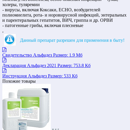
холеры, туляремии
- вирусы, включая Коксаки, ECHO, возбудителей
полиомиелита, рота- и норовирусной инфекций, энтеральных
и парентеральных гепатитов, ВИЧ, гриппа и др. ОРВИ
- патогенные грибы, включая плесневые
,
Данный препарат разрешен для применения в быту!
Свидетельство Альфадез
Размер: 1.9 Мб
Декларация Альфадез 2021
Размер: 753.8 Кб
Инструкция Альфадез
Размер: 533 Кб
Похожие товары