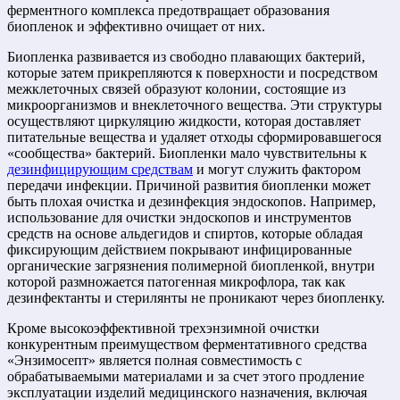
ферментного комплекса предотвращает образования
биопленок и эффективно очищает от них.
Биопленка развивается из свободно плавающих бактерий,
которые затем прикрепляются к поверхности и посредством
межклеточных связей образуют колонии, состоящие из
микроорганизмов и внеклеточного вещества. Эти структуры
осуществляют циркуляцию жидкости, которая доставляет
питательные вещества и удаляет отходы сформировавшегося
«сообщества» бактерий. Биопленки мало чувствительны к
дезинфицирующим средствам
и могут служить фактором
передачи инфекции. Причиной развития биопленки может
быть плохая очистка и дезинфекция эндоскопов. Например,
использование для очистки эндоскопов и инструментов
средств на основе альдегидов и спиртов, которые обладая
фиксирующим действием покрывают инфицированные
органические загрязнения полимерной биопленкой, внутри
которой размножается патогенная микрофлора, так как
дезинфектанты и стерилянты не проникают через биопленку.
Кроме высокоэффективной трехэнзимной очистки
конкурентным преимуществом ферментативного средства
«Энзимосепт» является полная совместимость с
обрабатываемыми материалами и за счет этого продление
эксплуатации изделий медицинского назначения, включая