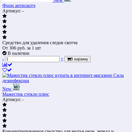
New
Фион антискотч
Артикул: -
Средство для удаления следов скотча
От
306
руб.
за 1 шт
В наличии
-
+
В корзину
New
Мажестик стекло плюс
Артикул: -
Концентрированное средство для мытья окон, зеркал и