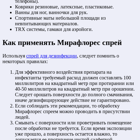
телефоны).
Коврики резиновые, латексные, пластиковые.
Ванны для ног, ванночки для рук.
Спортивные маты небольшой площади из
невпитывающих материалов.
TRX системы, гамаки для аэройоги.
Как применять Мирафлорес спрей
Используя
спрей для дезинфекции
, следует помнить о
некоторых правилах:
Для эффективного воздействия препарата на
инфектанты требуемый расход должен составлять 100
миллилитров на квадратный метр при протирании или
40-50 миллилитров на квадратный метр при орошении.
Следует орошать поверхности до полного смачивания,
иначе дезинфицирующее действие не гарантировано.
Если соблюдать эти рекомендации, то обработку
Мирафлорес спреем можно проводить в присутствии
людей.
Смывать с поверхности или проветривать помещение
после обработки не требуется. Если время экспозиции
уже прошло, а поверхность остается влажно, то
допускается ее протирание чистой салфеткой.