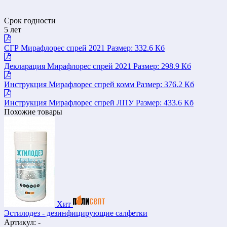
Срок годности
5 лет
СГР Мирафлорес спрей 2021
Размер: 332.6 Кб
Декларация Мирафлорес спрей 2021
Размер: 298.9 Кб
Инструкция Мирафлорес спрей комм
Размер: 376.2 Кб
Инструкция Мирафлорес спрей ЛПУ
Размер: 433.6 Кб
Похожие товары
Хит
Эстилодез - дезинфицирующие салфетки
Артикул: -