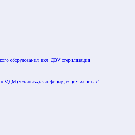
кого оборудования, вкл. ДВУ, стерилизации
ий в МДМ (моющих-дезинфицирующих машинах)